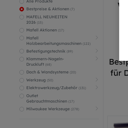
Alle Produkte
W
Bestpreise & Aktionen
(7)
MAFELL NEUHEITEN
2026
(15)
Mafell Aktionen
(17)
Mafell
Holzbearbeitungsmaschinen
(122)
Befestigungstechnik
(89)
Klammern-Nageln-
Best
Druckluft
(68)
für 
Dach & Wandsysteme
(20)
Werkzeug
(50)
Elektrowerkzeug/Zubehör
(131)
Outlet
Gebrauchtmaschinen
(17)
Milwaukee Werkzeuge
(278)