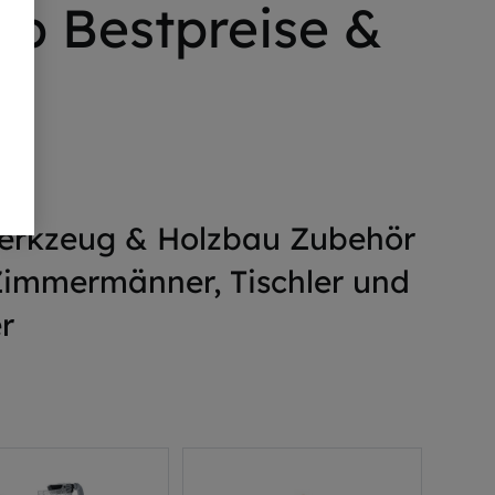
p Bestpreise &
en
Werkzeug & Holzbau Zubehör
 Zimmermänner, Tischler und
r