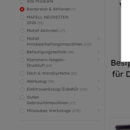
Alle Produkte
W
Bestpreise & Aktionen
(7)
MAFELL NEUHEITEN
2026
(15)
Mafell Aktionen
(17)
Mafell
Holzbearbeitungsmaschinen
(122)
Befestigungstechnik
(89)
Klammern-Nageln-
Best
Druckluft
(68)
für 
Dach & Wandsysteme
(20)
Werkzeug
(50)
Elektrowerkzeug/Zubehör
(131)
Outlet
Gebrauchtmaschinen
(17)
Milwaukee Werkzeuge
(278)