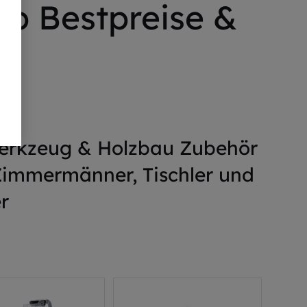
p Bestpreise &
en
Werkzeug & Holzbau Zubehör
 Zimmermänner, Tischler und
r