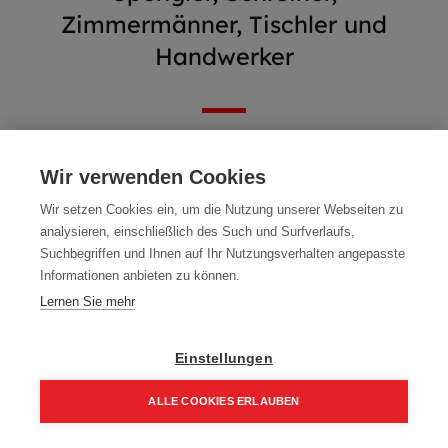
Zimmermänner, Tischler und
Handwerker
Wir verwenden Cookies
Wir setzen Cookies ein, um die Nutzung unserer Webseiten zu
analysieren, einschließlich des Such und Surfverlaufs,
Suchbegriffen und Ihnen auf Ihr Nutzungsverhalten angepasste
Informationen anbieten zu können.
Lernen Sie mehr
Einstellungen
Abverkauf - WIMASSIV
Mafell Oberfräse LO65Ec
ALLE COOKIES ERLAUBEN
300 ml Fixbeton
MidiMAX 230 V
1,00
€
1.093,00
€
Home
Suchen
Kategorie
Aufträge
Account