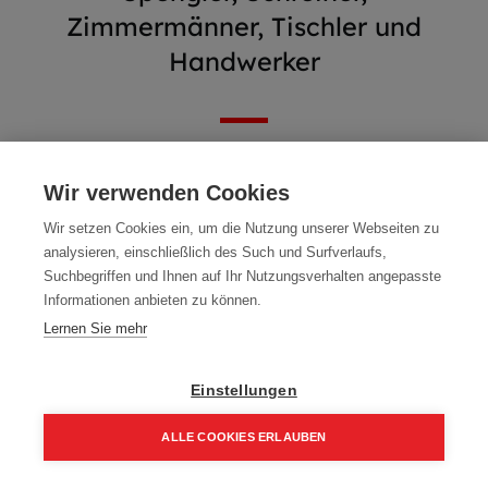
Zimmermänner, Tischler und
Handwerker
Wir verwenden Cookies
Wir setzen Cookies ein, um die Nutzung unserer Webseiten zu
analysieren, einschließlich des Such und Surfverlaufs,
Suchbegriffen und Ihnen auf Ihr Nutzungsverhalten angepasste
Informationen anbieten zu können.
Lernen Sie mehr
Einstellungen
Abverkauf - WIMASSIV
Mafell Oberfräse LO65Ec
ALLE COOKIES ERLAUBEN
300 ml Fixbeton
MidiMAX 230 V
1,00
€
1.093,00
€
Home
Suchen
Kategorie
Aufträge
Account