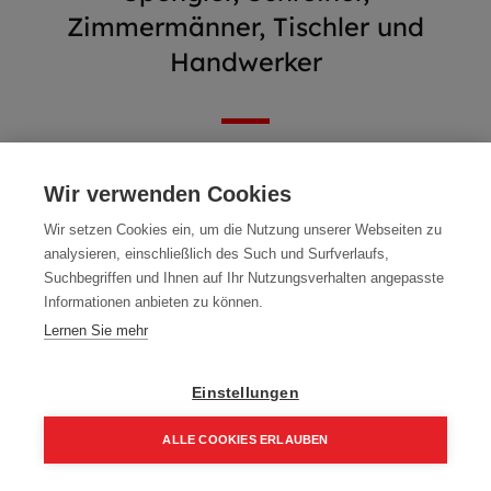
Zimmermänner, Tischler und
Handwerker
Wir verwenden Cookies
Wir setzen Cookies ein, um die Nutzung unserer Webseiten zu
analysieren, einschließlich des Such und Surfverlaufs,
Suchbegriffen und Ihnen auf Ihr Nutzungsverhalten angepasste
Informationen anbieten zu können.
Lernen Sie mehr
Einstellungen
Abverkauf - WIMASSIV
Mafell Oberfräse LO65Ec
ALLE COOKIES ERLAUBEN
300 ml Fixbeton
MidiMAX 230 V
1,00
€
1.093,00
€
Home
Suchen
Kategorie
Aufträge
Account