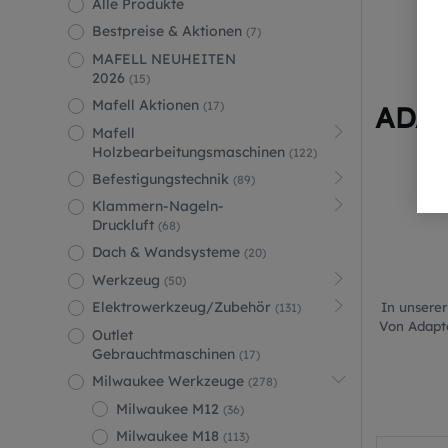
Alle Produkte
Bestpreise & Aktionen
(7)
MAFELL NEUHEITEN
2026
(15)
Mafell Aktionen
(17)
ADAP
Mafell
Holzbearbeitungsmaschinen
(122)
Befestigungstechnik
(89)
Klammern-Nageln-
Druckluft
(68)
Dach & Wandsysteme
(20)
Werkzeug
(50)
Elektrowerkzeug/Zubehör
In unsere
(131)
Von Adapte
Outlet
Gebrauchtmaschinen
(17)
Milwaukee Werkzeuge
(278)
Milwaukee M12
(36)
Milwaukee M18
(113)