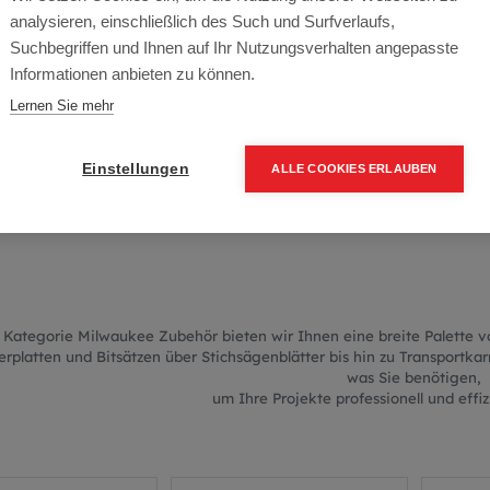
Milwaukee Z
analysieren, einschließlich des Such und Surfverlaufs,
Suchbegriffen und Ihnen auf Ihr Nutzungsverhalten angepasste
Informationen anbieten zu können.
Lernen Sie mehr
TERPLATTEN, BITSÄTZE, STICH
TRIFFT VIELSEITIGKEIT I
Einstellungen
ALLE COOKIES ERLAUBEN
r Kategorie Milwaukee Zubehör bieten wir Ihnen eine breite Palette
rplatten und Bitsätzen über Stichsägenblätter bis hin zu Transportkarr
was Sie benötigen,
um Ihre Projekte professionell und effizi