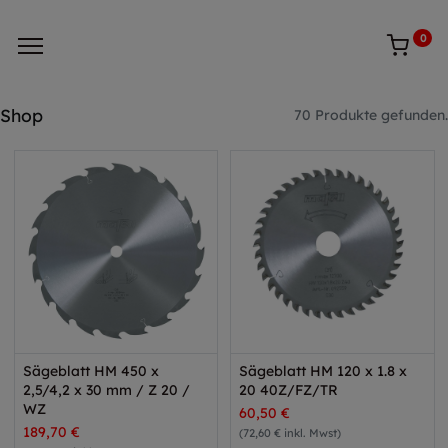
0
Shop
70 Produkte gefunden.
Sägeblatt HM 450 x
Sägeblatt HM 120 x 1.8 x
2,5/4,2 x 30 mm / Z 20 /
20 40Z/FZ/TR
WZ
60,50
€
189,70
€
(
72,60 € inkl. Mwst
)