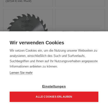
(
227,64 € inkl. Mwst
)
Wir verwenden Cookies
Wir setzen Cookies ein, um die Nutzung unserer Webseiten zu
analysieren, einschließlich des Such und Surfverlaufs,
Suchbegriffen und Ihnen auf Ihr Nutzungsverhalten angepasste
Sägeblatt HM 120x1.8x20
HOLZBOHRER 20x820
Informationen anbieten zu können.
24Z/WZ
ZB600E
Lernen Sie mehr
40,00
€
189,20
€
(
48,00 € inkl. Mwst
)
(
227,04 € inkl. Mwst
)
Einstellungen
ALLE COOKIES ERLAUBEN
Home
Suchen
Kategorie
Aufträge
Account