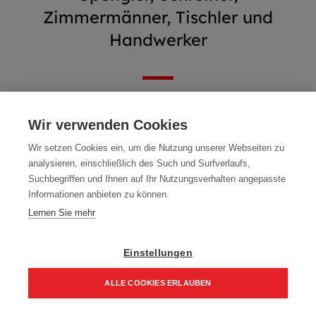
Zimmermänner, Tischler und
Handwerker
Wir verwenden Cookies
Wir setzen Cookies ein, um die Nutzung unserer Webseiten zu
analysieren, einschließlich des Such und Surfverlaufs,
Suchbegriffen und Ihnen auf Ihr Nutzungsverhalten angepasste
Informationen anbieten zu können.
Lernen Sie mehr
Einstellungen
Abverkauf - WIMASSIV
Mafell Oberfräse LO65Ec
ALLE COOKIES ERLAUBEN
300 ml Fixbeton
MidiMAX 230 V
1,00
€
1.093,00
€
Home
Suchen
Kategorie
Aufträge
Account