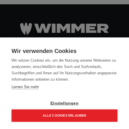
SHOP
Wir verwenden Cookies
ÖFFNUNGSZEITEN
Wir setzen Cookies ein, um die Nutzung unserer Webseiten zu
MO - DO
7:30 - 16:30
analysieren, einschließlich des Such und Surfverlaufs,
FR
7:30 - 13:00
Suchbegriffen und Ihnen auf Ihr Nutzungsverhalten angepasste
ZAHLUNG
Informationen anbieten zu können.
Lernen Sie mehr
FOLLOW
Einstellungen
ALLE COOKIES ERLAUBEN
Home
Suchen
Kategorie
Aufträge
Account
AGB