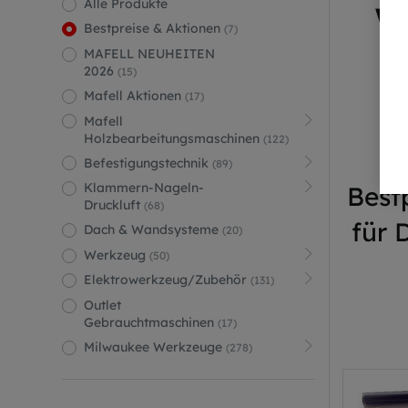
Alle Produkte
W
Bestpreise & Aktionen
(7)
MAFELL NEUHEITEN
2026
(15)
Mafell Aktionen
(17)
Mafell
Holzbearbeitungsmaschinen
(122)
Befestigungstechnik
(89)
Klammern-Nageln-
Best
Druckluft
(68)
für 
Dach & Wandsysteme
(20)
Werkzeug
(50)
Elektrowerkzeug/Zubehör
(131)
Outlet
Gebrauchtmaschinen
(17)
Milwaukee Werkzeuge
(278)