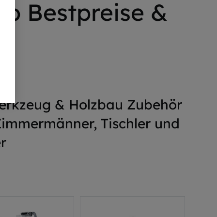
p Bestpreise &
en
Werkzeug & Holzbau Zubehör
 Zimmermänner, Tischler und
r