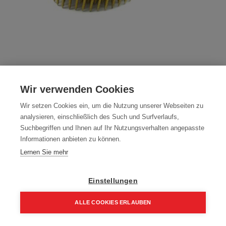
MENGENSTAFFEL Coilnägel 16°
Wir verwenden Cookies
drahtgebunden glatt-blank 3,1 x 90 mm
Wir setzen Cookies ein, um die Nutzung unserer Webseiten zu
Artikelnummer:
32/26-30
analysieren, einschließlich des Such und Surfverlaufs,
Suchbegriffen und Ihnen auf Ihr Nutzungsverhalten angepasste
32/26
Informationen anbieten zu können.
Packung (108.000 Stück)
Lernen Sie mehr
820,80
€
Einstellungen
984,96 € inkl. Mwst
7,60 € / 1000 Stk.
ALLE COOKIES ERLAUBEN
Home
Suchen
Kategorie
Aufträge
Account
Mengenstaffel