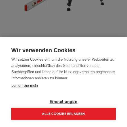
BLACK METAL SOLA Laser - Set
Wir verwenden Cookies
Artikelnummer:
14/26
Wir setzen Cookies ein, um die Nutzung unserer Webseiten zu
149,00
€
analysieren, einschließlich des Such und Surfverlaufs,
178,80 € inkl. Mwst
Suchbegriffen und Ihnen auf Ihr Nutzungsverhalten angepasste
149,00 € / Stk.
Informationen anbieten zu können.
Lernen Sie mehr
Einstellungen
In den Einkaufskorb
ALLE COOKIES ERLAUBEN
Home
Suchen
Kategorie
Aufträge
Account