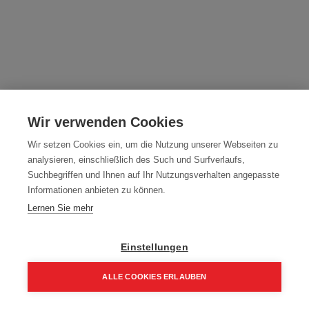
Milwaukee INKZALL Feiner
Permanentmarker ROT
Wir verwenden Cookies
Artikelnummer:
48223170
Wir setzen Cookies ein, um die Nutzung unserer Webseiten zu
analysieren, einschließlich des Such und Surfverlaufs,
Typ: INKZALL
Suchbegriffen und Ihnen auf Ihr Nutzungsverhalten angepasste
Informationen anbieten zu können.
Farbe: ROT
Lernen Sie mehr
2,10
€
2,52 € inkl. Mwst
Einstellungen
2,10 € / Stk.
ALLE COOKIES ERLAUBEN
Home
Suchen
Kategorie
Aufträge
Account