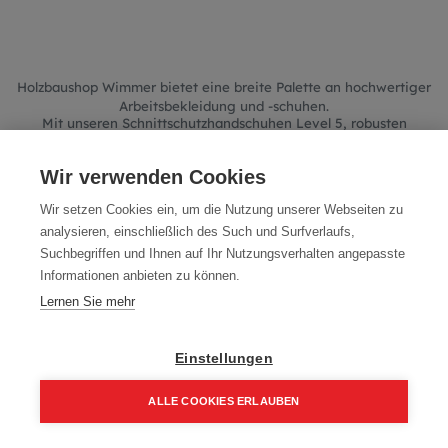
Holzbaushop Wimmer bietet eine breite Palette an hochwertiger
Arbeitsbekleidung und -schuhen.
Mit unseren Schnittschutzhandschuhen Level 5, robusten
Arbeitshandschuhen und spezialisierten Zimmerer Schuhen
snd Sie für jede Aufgabe im Holzbau bestens gerüstet.
Entdecken Sie unsere Produkte und verbessern Sie Ihre
Wir verwenden Cookies
Arbeitseffizienz und Sicherheit.
Wir setzen Cookies ein, um die Nutzung unserer Webseiten zu
analysieren, einschließlich des Such und Surfverlaufs,
Suchbegriffen und Ihnen auf Ihr Nutzungsverhalten angepasste
Informationen anbieten zu können.
We couldn't find any product!
Lernen Sie mehr
No product defined in category
Werkzeug / Bekleidung -
Schuhe
.
Einstellungen
ALLE COOKIES ERLAUBEN
Home
Suchen
Kategorie
Aufträge
Account