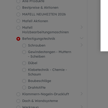
Alle Produkte
Bestpreise & Aktionen
MAFELL NEUHEITEN 2026
Mafell Aktionen
Mafell
Holzbearbeitungsmaschinen
Befestigungstechnik
Schrauben
Gewindestangen - Muttern
- Scheiben
Dübel
Klebetechnik - Chemie -
Schaum
Baubeschläge
Drahtstifte
Klammern-Nageln-Druckluft
Dach & Wandsysteme
Werkzeug