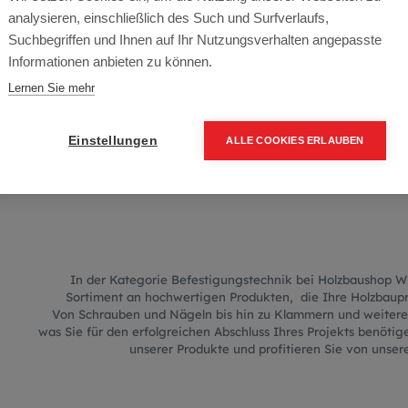
Befestigungs
analysieren, einschließlich des Such und Surfverlaufs,
Suchbegriffen und Ihnen auf Ihr Nutzungsverhalten angepasste
Informationen anbieten zu können.
Lernen Sie mehr
ENTDECKEN SIE UNSERE HOC
FÜR SICHERE UND DAUERHAF
Einstellungen
ALLE COOKIES ERLAUBEN
In der Kategorie Befestigungstechnik bei Holzbaushop W
Sortiment an hochwertigen Produkten,
die Ihre Holzbaup
Von Schrauben und Nägeln bis hin zu Klammern und weiteren
was Sie für den erfolgreichen Abschluss Ihres Projekts benötige
unserer Produkte und profitieren Sie von unse