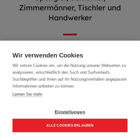
Zimmermänner, Tischler und
Handwerker
Wir verwenden Cookies
We couldn't find any product!
Wir setzen Cookies ein, um die Nutzung unserer Webseiten zu
analysieren, einschließlich des Such und Surfverlaufs,
No product defined in category
Bestpreise & Aktionen
.
Suchbegriffen und Ihnen auf Ihr Nutzungsverhalten angepasste
Informationen anbieten zu können.
Lernen Sie mehr
Einstellungen
ALLE COOKIES ERLAUBEN
Home
Suchen
Kategorie
Aufträge
Account