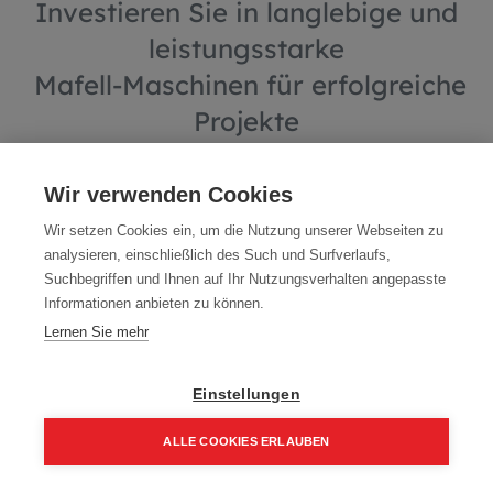
Investieren Sie in langlebige und
leistungsstarke
Mafell-Maschinen für erfolgreiche
Projekte
Wir verwenden Cookies
Wir setzen Cookies ein, um die Nutzung unserer Webseiten zu
analysieren, einschließlich des Such und Surfverlaufs,
Suchbegriffen und Ihnen auf Ihr Nutzungsverhalten angepasste
Mafell ist ein renommierter Hersteller von hochwertigen
Informationen anbieten zu können.
Holzbearbeitungsmaschinen für Profis und Heimwerker.
Das Sortiment umfasst leistungsstarke und präzise
Lernen Sie mehr
Handkreissägen, Tischkreissägen, Bandsägen, Fräsen und die
mobile Erika 65.
Mafell-Maschinen zeichnen sich durch ihre Langlebigkeit,
Einstellungen
innovative Technologien und modernste Materialien aus.
ALLE COOKIES ERLAUBEN
Im Wimmer Holzbau-Shop finden Sie das gesamte
Produktangebot sowie Spezialmaschinen wie Oberfräsen,
Home
Suchen
Kategorie
Aufträge
Account
Stichsägen,