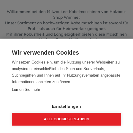
Willkommen bei den Milwaukee Kabelmaschinen von Holzbau-
Shop Wimmer.
Unser Sortiment an hochwertigen Kabelmaschinen ist sowohl für
Profis als auch für Heimwerker geeignet.
Mit ihrer Robustheit und Langlebigkeit bieten diese Maschinen
eine zuverlässige Lösung für Ihre Anforderungen.
Entdecken Sie die Vielfalt und Qualität unserer Milwaukee
Kabelmaschinen und finden Sie das perfekte Werkzeug für Ihr
Wir verwenden Cookies
nächstes Projekt.
Wir setzen Cookies ein, um die Nutzung unserer Webseiten zu
analysieren, einschließlich des Such und Surfverlaufs,
Suchbegriffen und Ihnen auf Ihr Nutzungsverhalten angepasste
Informationen anbieten zu können.
Lernen Sie mehr
We couldn't find any product!
No product defined in category
Milwaukee Werkzeuge /
Einstellungen
Milwaukee Kabelmaschinen
.
ALLE COOKIES ERLAUBEN
Home
Suchen
Kategorie
Aufträge
Account