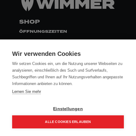
SHOP
ÖFFNUNGSZEITEN
MO - DO
7:30 - 16:30
FR
7:30 - 13:00
Wir verwenden Cookies
ZAHLUNG
Wir setzen Cookies ein, um die Nutzung unserer Webseiten zu
analysieren, einschließlich des Such und Surfverlaufs,
Suchbegriffen und Ihnen auf Ihr Nutzungsverhalten angepasste
FOLLOW
Informationen anbieten zu können.
Lernen Sie mehr
AGB
Einstellungen
DATENSCHUTZ
IMPRESSUM
ALLE COOKIES ERLAUBEN
VERSAND