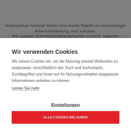
Holzbaushop Wimmer bietet eine breite Palette an hochwertiger
Arbeitsbekleidung und -schuhen.
Mit unseren Schnittschutzhandschuhen Level 5, robusten
Arbeitshandschuhen und spezialisierten Zimmerer Schuhen
snd Sie für jede Aufgabe im Holzbau bestens gerüstet.
Entdecken Sie unsere Produkte und verbessern Sie Ihre
Wir verwenden Cookies
Arbeitseffizienz und Sicherheit.
Wir setzen Cookies ein, um die Nutzung unserer Webseiten zu
analysieren, einschließlich des Such und Surfverlaufs,
Suchbegriffen und Ihnen auf Ihr Nutzungsverhalten angepasste
Informationen anbieten zu können.
We couldn't find any product!
Lernen Sie mehr
No product defined in category
Werkzeug / Bekleidung -
Schuhe
.
Einstellungen
ALLE COOKIES ERLAUBEN
Home
Suchen
Kategorie
Aufträge
Account