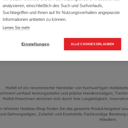
afell Holzbearbei
analysieren, einschließlich des Such und Surfverlaufs,
Suchbegriffen und Ihnen auf Ihr Nutzungsverhalten angepasste
Informationen anbieten zu können.
Lernen Sie mehr
Investieren Sie in langlebige 
Mafell-Maschinen für erfol
Einstellungen
ALLE COOKIES ERLAUBEN
Mafell ist ein renommierter Hersteller von hochwertigen Holzbear
ortiment umfasst leistungsstarke und präzise Handkreissägen, Tischk
Mafell-Maschinen zeichnen sich durch ihre Langlebigkeit, innovati
m Wimmer Holzbau-Shop finden Sie das gesamte Produktangebot sowi
und Gehrungssägen, Zubehör und Ersatzteile. Fachkundige Beratung un
Händlern.