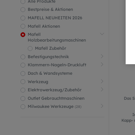
Alle Produkte
M
Bestpreise & Aktionen
MAFELL NEUHEITEN 2026
Mafell Aktionen
Mafell
Holzbearbeitungsmaschinen
Mafell Zubehör
Befestigungstechnik
Klammern-Nageln-Druckluft
Dach & Wandsysteme
Werkzeug
Elektrowerkzeug/Zubehör
Outlet Gebrauchtmaschinen
Das S
Milwaukee Werkzeuge
(28)
I
Kapp- 