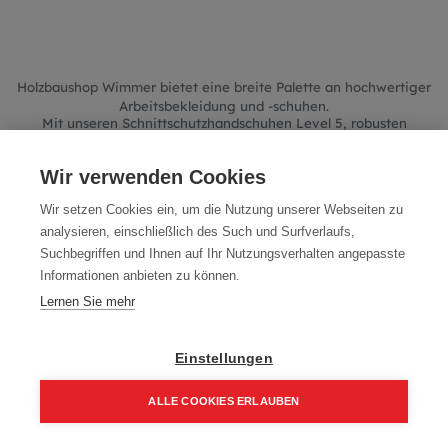
Holzbaushop Wimmer bietet eine breite Palette an hochwertiger
Arbeitsbekleidung und -schuhen.
Mit unseren Schnittschutzhandschuhen Level 5, robusten
Arbeitshandschuhen und spezialisierten Zimmerer Schuhen
snd Sie für jede Aufgabe im Holzbau bestens gerüstet.
Entdecken Sie unsere Produkte und verbessern Sie Ihre
Wir verwenden Cookies
Arbeitseffizienz und Sicherheit.
Wir setzen Cookies ein, um die Nutzung unserer Webseiten zu
analysieren, einschließlich des Such und Surfverlaufs,
Suchbegriffen und Ihnen auf Ihr Nutzungsverhalten angepasste
Informationen anbieten zu können.
We couldn't find any product!
Lernen Sie mehr
No product defined in category
Werkzeug / Bekleidung -
Schuhe
.
Einstellungen
ALLE COOKIES ERLAUBEN
Home
Suchen
Kategorie
Aufträge
Account