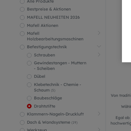
Alle Produkte
Bestpreise & Aktionen
MAFELL NEUHEITEN 2026
Mafell Aktionen
Mafell
Holzbearbeitungsmaschinen
Befestigungstechnik
Schrauben
Gewindestangen - Muttern
- Scheiben
Dübel
Klebetechnik - Chemie -
Schaum
(5)
Von tradit
Baubeschläge
Drahtstifte
Wähl
Klammern-Nageln-Druckluft
Egal ob
Dach & Wandsysteme
(19)
hochwertig
Werkzeug