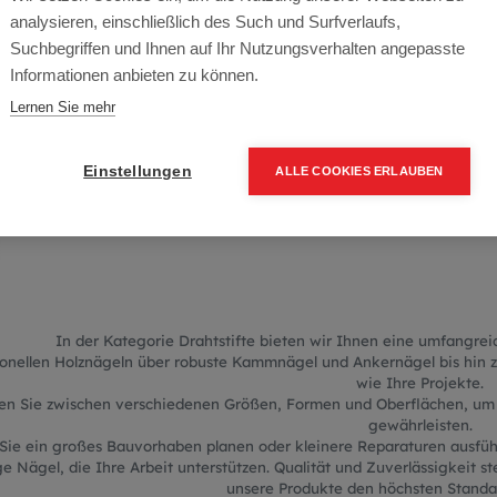
Drahtsti
analysieren, einschließlich des Such und Surfverlaufs,
Suchbegriffen und Ihnen auf Ihr Nutzungsverhalten angepasste
Informationen anbieten zu können.
Lernen Sie mehr
Vielfältige Auswahl an Holznägeln, K
Drahtstifte
Einstellungen
ALLE COOKIES ERLAUBEN
In der Kategorie Drahtstifte bieten wir Ihnen eine umfangre
ionellen Holznägeln über robuste Kammnägel und Ankernägel bis hin zu 
wie Ihre Projekte.
en Sie zwischen verschiedenen Größen, Formen und Oberflächen, um d
gewährleisten.
 Sie ein großes Bauvorhaben planen oder kleinere Reparaturen ausfüh
e Nägel, die Ihre Arbeit unterstützen. Qualität und Zuverlässigkeit s
unsere Produkte den höchsten Standa