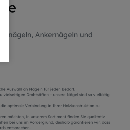
fte
ammnägeln, Ankernägeln und
n
iche Auswahl an Nägeln für jeden Bedarf.
vielseitigen Drahtstiften – unsere Nägel sind so vielfältig
ie optimale Verbindung in Ihrer Holzkonstruktion zu
ren möchten, in unserem Sortiment finden Sie qualitativ
tehen bei uns im Vordergrund, deshalb garantieren wir, dass
rds entsprechen.