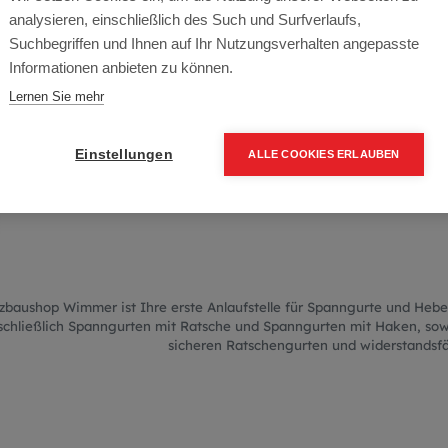
Spanngurte & H
analysieren, einschließlich des Such und Surfverlaufs,
Suchbegriffen und Ihnen auf Ihr Nutzungsverhalten angepasste
Informationen anbieten zu können.
Lernen Sie mehr
HWERTIGE SPANNGURTE UND R
ALLE IHRE ANFOR
Einstellungen
ALLE COOKIES ERLAUBEN
zbaushop Wimmer ist Ihre erste Anlaufstelle für Spanngurte und Hebe
schließlich Spanngurten mit Ratsche und Spanngurten mit Haken, sowi
sicheren Ratschengurten und widerstandsf