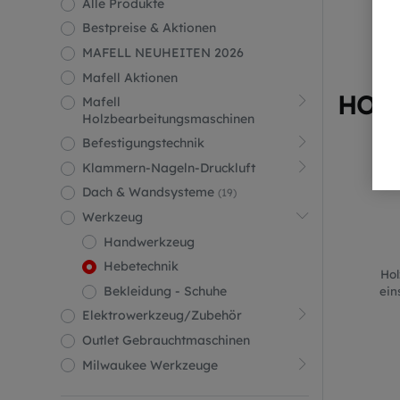
Alle Produkte
Bestpreise & Aktionen
MAFELL NEUHEITEN 2026
Mafell Aktionen
HOC
Mafell
Holzbearbeitungsmaschinen
Befestigungstechnik
Klammern-Nageln-Druckluft
Dach & Wandsysteme
(19)
Werkzeug
Handwerkzeug
Hebetechnik
Hol
Bekleidung - Schuhe
ein
Elektrowerkzeug/Zubehör
Outlet Gebrauchtmaschinen
Milwaukee Werkzeuge