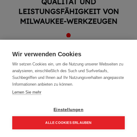
QUALITÄT UND
LEISTUNGSFÄHIGKEIT VON
MILWAUKEE-WERKZEUGEN
Wir verwenden Cookies
Wir setzen Cookies ein, um die Nutzung unserer Webseiten zu
In der Kategorie Milwaukee Werkzeuge des Holzbaushop
analysieren, einschließlich des Such und Surfverlaufs,
Wimmer finden Sie eine breite Auswahl an qualitativ
hochwertigen Werkzeugen der Marke Milwaukee.
Suchbegriffen und Ihnen auf Ihr Nutzungsverhalten angepasste
Diese renommierte Marke ist bekannt für ihre robusten,
Informationen anbieten zu können.
langlebigen und leistungsstarken Werkzeuge, die sowohl für
Lernen Sie mehr
Profis als auch für Heimwerker geeignet sind.
Entdecken Sie unser Milwaukee-Sortiment und verbessern Sie
Ihre Arbeitsergebnisse mit den richtigen Werkzeugen.
Einstellungen
ALLE COOKIES ERLAUBEN
Home
Suchen
Kategorie
Aufträge
Account