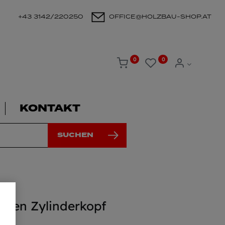
+43 3142/220250
OFFICE@HOLZBAU-SHOP.AT
0
0
KONTAKT
SUCHEN
uben Zylinderkopf