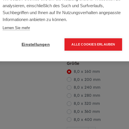
Artikelnummer:
72000-80160
analysieren, einschließlich des Such und Surfverlaufs,
SCHABENUT, FRÄS- UND SCHA
Suchbegriffen und Ihnen auf Ihr Nutzungsverhalten angepasste
Informationen anbieten zu können.
Packung (50 Stück)
Lernen Sie mehr
42,67
€
60,95
€
(30% O
51,20 € inkl. Mwst
Einstellungen
ALLE COOKIES ERLAUBEN
85,33 € / 100 Stk.
Größe
8,0 x 160 mm
8,0 x 200 mm
8,0 x 240 mm
8,0 x 280 mm
8,0 x 320 mm
8,0 x 360 mm
8,0 x 400 mm