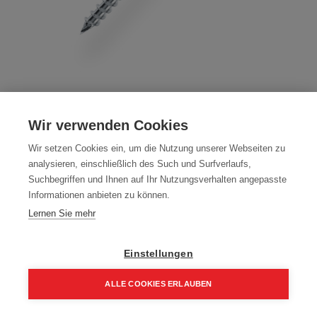
Terrassenschrauben 4-5mm T-Kopf,
Wir verwenden Cookies
Torx, Edelstahl gehärtet, CE
Wir setzen Cookies ein, um die Nutzung unserer Webseiten zu
Artikelnummer:
70111-4040
analysieren, einschließlich des Such und Surfverlaufs,
Suchbegriffen und Ihnen auf Ihr Nutzungsverhalten angepasste
Edelstahl gehärtet Schabenut
Informationen anbieten zu können.
Farbe: Edelstahl
Lernen Sie mehr
Packung (200 Stück)
Einstellungen
14,00
€
20,00
€
ALLE COOKIES ERLAUBEN
16,80 € inkl. Mwst
7,00 € / 100 Stk.
Home
Suchen
Kategorie
Aufträge
Account