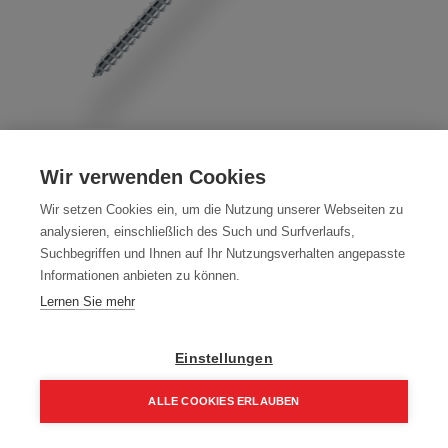
Holzbauschrauben Tellerkopf 10mm
Wir verwenden Cookies
Torx, verzinkt, ETA geprüft
Wir setzen Cookies ein, um die Nutzung unserer Webseiten zu
Artikelnummer:
76100-100100
analysieren, einschließlich des Such und Surfverlaufs,
Suchbegriffen und Ihnen auf Ihr Nutzungsverhalten angepasste
ETA-17/0803
Informationen anbieten zu können.
Packung (25 Stück)
Lernen Sie mehr
11,11
€
15,87
€
Einstellungen
13,33 € inkl. Mwst
44,42 € / 100 Stk.
ALLE COOKIES ERLAUBEN
Home
Suchen
Kategorie
Aufträge
Account
Größe