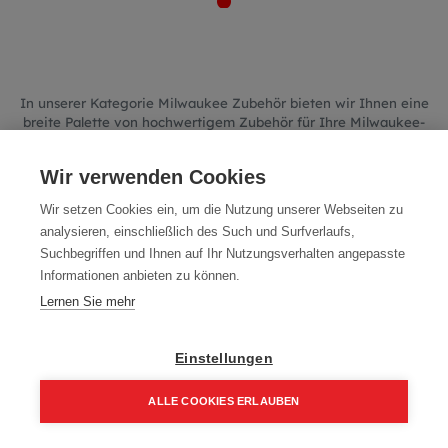
In unserer Kategorie Milwaukee Zubehör bieten wir Ihnen eine
breite Palette von hochwertigem Zubehör für Ihre Milwaukee-
Werkzeuge.
Von Adapterplatten und Bitsätzen über Stichsägenblätter bis hin
Wir verwenden Cookies
zu Transportkarren, Transportboxen und Stativen – bei uns
finden Sie alles, was Sie benötigen,
Wir setzen Cookies ein, um die Nutzung unserer Webseiten zu
um Ihre Projekte professionell und effizient zu realisieren.
analysieren, einschließlich des Such und Surfverlaufs,
Suchbegriffen und Ihnen auf Ihr Nutzungsverhalten angepasste
Informationen anbieten zu können.
Lernen Sie mehr
We couldn't find any product!
Einstellungen
No product defined in category
Milwaukee Werkzeuge /
Milwaukee Zubehör
.
ALLE COOKIES ERLAUBEN
Home
Suchen
Kategorie
Aufträge
Account