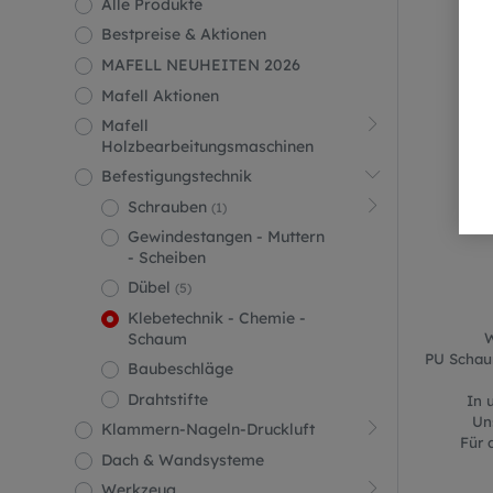
Alle Produkte
Bestpreise & Aktionen
MAFELL NEUHEITEN 2026
Mafell Aktionen
Mafell
Holzbearbeitungsmaschinen
Befestigungstechnik
Schrauben
(1)
Gewindestangen - Muttern
- Scheiben
Dübel
(5)
Klebetechnik - Chemie -
W
Schaum
PU Schaum
Baubeschläge
Drahtstifte
In 
Un
Klammern-Nageln-Druckluft
Für 
Dach & Wandsysteme
Werkzeug