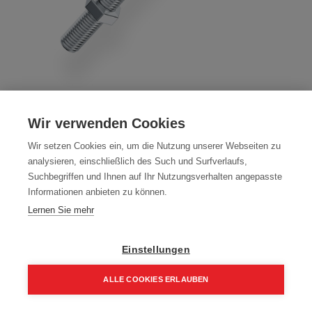
Bauschrauben mit Mutter DIN 601 8.8
Wir verwenden Cookies
galvanisch verzinkt6130645
Wir setzen Cookies ein, um die Nutzung unserer Webseiten zu
Artikelnummer:
70060-160200
analysieren, einschließlich des Such und Surfverlaufs,
Suchbegriffen und Ihnen auf Ihr Nutzungsverhalten angepasste
Bauschrauben mit Mutter DIN 601 8.8
Informationen anbieten zu können.
Farbe: galvanisch verzinkt
Lernen Sie mehr
Packung (15 Stück)
Einstellungen
69,09
€
98,70
€
ALLE COOKIES ERLAUBEN
82,91 € inkl. Mwst
460,60 € / 100 Stk.
Home
Suchen
Kategorie
Aufträge
Account