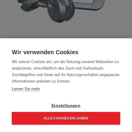
Kugelkopfabheber XL WILIFT 1,3
Tonnen
Wir verwenden Cookies
Artikelnummer:
60804
Wir setzen Cookies ein, um die Nutzung unserer Webseiten zu
analysieren, einschließlich des Such und Surfverlaufs,
Kugelkopfabheber XL WILIFT 1,3 Tonnen, 1Stück
Suchbegriffen und Ihnen auf Ihr Nutzungsverhalten angepasste
Informationen anbieten zu können.
96,46
€
137,80
€
Lernen Sie mehr
115,75 € inkl. Mwst
96,46 € / Stk.
Einstellungen
ALLE COOKIES ERLAUBEN
Home
Suchen
Kategorie
Aufträge
Account