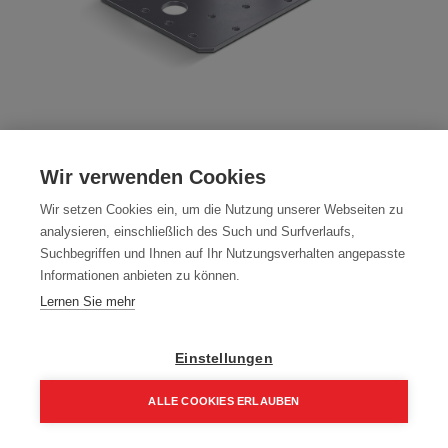
Winkelverbinder mit Rippe
Wir verwenden Cookies
Artikelnummer:
WVR-9090
Wir setzen Cookies ein, um die Nutzung unserer Webseiten zu
Typ: Winkelverbinder
analysieren, einschließlich des Such und Surfverlaufs,
Packung (40 Stück)
Suchbegriffen und Ihnen auf Ihr Nutzungsverhalten angepasste
Informationen anbieten zu können.
34,68
€
40,80
€
Lernen Sie mehr
41,62 € inkl. Mwst
0,87 € / Stk.
Einstellungen
Größe
ALLE COOKIES ERLAUBEN
90 x 90 x 65 x 2,5 mm
Home
Suchen
Kategorie
Aufträge
Account