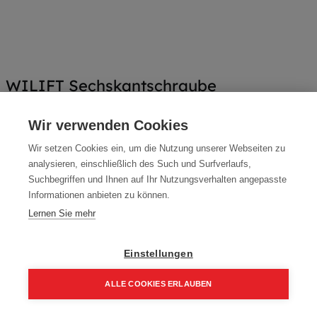
WILIFT Sechskantschraube
Artikelnummer:
60801-120120
Wir verwenden Cookies
Packung (30 Stück)
Wir setzen Cookies ein, um die Nutzung unserer Webseiten zu
64,55
€
analysieren, einschließlich des Such und Surfverlaufs,
92,22
€
Suchbegriffen und Ihnen auf Ihr Nutzungsverhalten angepasste
77,46 € inkl. Mwst
Informationen anbieten zu können.
215,18 € / 100 Stk.
Lernen Sie mehr
Größe
Einstellungen
12,0 x 120 mm
12,0 x 100 mm
ALLE COOKIES ERLAUBEN
12,0 x 160 mm
Home
Suchen
Kategorie
Aufträge
Account