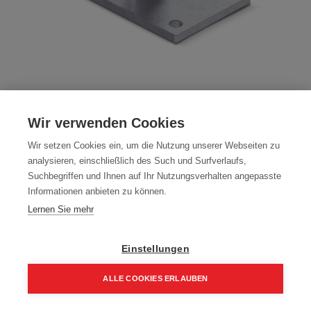
Stützenfuß Pfostenträger VARIOMAX 1
Wir verwenden Cookies
140-210mm Höhenverstellbar
Wir setzen Cookies ein, um die Nutzung unserer Webseiten zu
Artikelnummer:
VARIOMAX1
analysieren, einschließlich des Such und Surfverlaufs,
Suchbegriffen und Ihnen auf Ihr Nutzungsverhalten angepasste
160x100x8mm, Verstellbar 140 - 210 mm
Informationen anbieten zu können.
Typ: VARIOMAX1
Lernen Sie mehr
Farbe: Zink - Nickel
Einstellungen
52,59
€
61,87
€
ALLE COOKIES ERLAUBEN
63,11 € inkl. Mwst
52,59 € / Stk.
Home
Suchen
Kategorie
Aufträge
Account