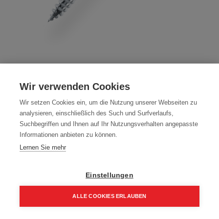
Tellerkopfschraube für Dämmplatten
Edelstahl A2 TX
Wir verwenden Cookies
Artikelnummer:
75000-A2-6040
Wir setzen Cookies ein, um die Nutzung unserer Webseiten zu
analysieren, einschließlich des Such und Surfverlaufs,
Edelstahl
Suchbegriffen und Ihnen auf Ihr Nutzungsverhalten angepasste
Informationen anbieten zu können.
Farbe: A2
Lernen Sie mehr
Packung (100 Stück)
29,68
€
42,40
€
Einstellungen
35,62 € inkl. Mwst
ALLE COOKIES ERLAUBEN
29,68 € / 100 Stk.
Home
Suchen
Kategorie
Aufträge
Account