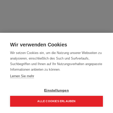
1 Stk. Säbelsägeblatt - Gusseisen,
Wir verwenden Cookies
abrasive Materialien, Fieberglas
Wir setzen Cookies ein, um die Nutzung unserer Webseiten zu
Artikelnummer:
SSB1430
analysieren, einschließlich des Such und Surfverlaufs,
Suchbegriffen und Ihnen auf Ihr Nutzungsverhalten angepasste
230 mm HM bestückt
Informationen anbieten zu können.
Typ: Gusseisen, abrasive Materialien, Fiebergla
Lernen Sie mehr
30,60
€
Einstellungen
36,72 € inkl. Mwst
30,60 € / Stk.
ALLE COOKIES ERLAUBEN
Home
Suchen
Kategorie
Aufträge
Account