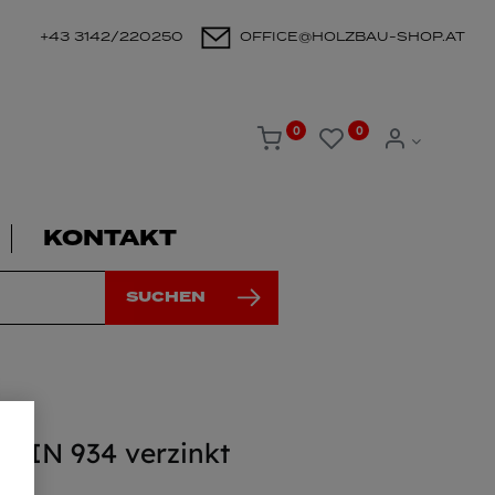
+43 3142/220250
OFFICE@HOLZBAU-SHOP.AT
0
0
KONTAKT
SUCHEN
 DIN 934 verzinkt