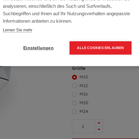
Artikelnummer:
70020-10
analysieren, einschließlich des Such und Surfverlaufs,
Farbe: VZ
Suchbegriffen und Ihnen auf Ihr Nutzungsverhalten angepasste
Informationen anbieten zu können.
Packung (50 Stück)
Lernen Sie mehr
4,45
€
6,36
€
(30% OFF)
5,34 € inkl. Mwst
Einstellungen
ALLE COOKIES ERLAUBEN
8,90 € / 100 Stk.
Größe
M10
M12
M16
M20
M24