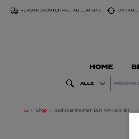
VERSANDKOSTENFREI AB EUR 500
30 TAGE
HOME
B
ALLE
Shop
Sechskantmuttern DIN 934 verzinkt