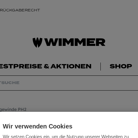
 RÜCKGABERECHT
ESTPREISE & AKTIONEN
SHOP
bgewinde PH2
Schnellbauschrau
Wir verwenden Cookies
PH2
Wir setzen Cookies ein, um die Nutzung unserer Webseiten zu