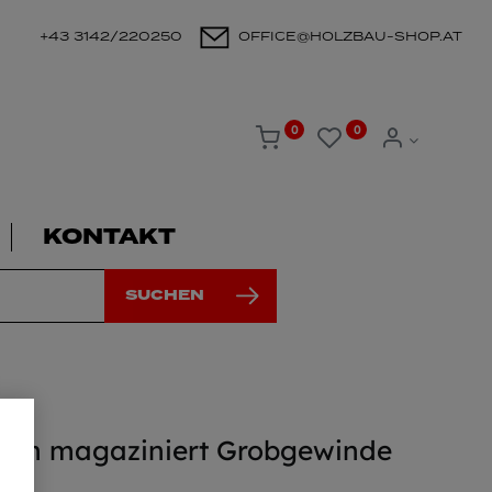
+43 3142/220250
OFFICE@HOLZBAU-SHOP.AT
0
0
KONTAKT
SUCHEN
ben magaziniert Grobgewinde