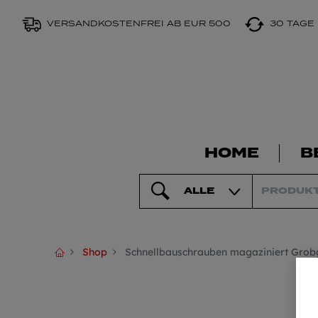
VERSANDKOSTENFREI AB EUR 500
30 TAGE
HOME
B
ALLE
Shop
Schnellbauschrauben magaziniert Gro