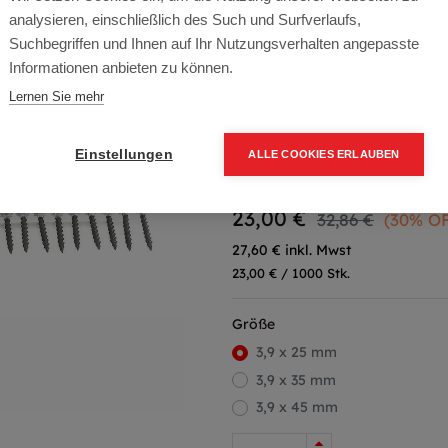
analysieren, einschließlich des Such und Surfverlaufs,
Artikelnummer:
MSS5-PHG-392
Suchbegriffen und Ihnen auf Ihr Nutzungsverhalten angepasste
Informationen anbieten zu können.
System Helfer
Lernen Sie mehr
Typ: GG Magazin
Farbe: PH2
Einstellungen
ALLE COOKIES ERLAUBEN
Packung (1.000 Stück)
23,00
€
32,86
€
(30% O
27,60 € inkl. Mwst
23,00 € / 1000 Stk.
Größe
3,9 x 25 mm
3,9 x 35 mm
3,9 x 45 mm