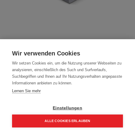
Stützenfußoberteil Pfostenträger OTW
Wir verwenden Cookies
Zink-Nickel Platte 100 x 100 mm mit
Wir setzen Cookies ein, um die Nutzung unserer Webseiten zu
Winkel
analysieren, einschließlich des Such und Surfverlaufs,
Suchbegriffen und Ihnen auf Ihr Nutzungsverhalten angepasste
Artikelnummer:
OTW
Informationen anbieten zu können.
100 x 100 mm mit Winkel
Lernen Sie mehr
Typ: OTW
Einstellungen
Farbe: Zink-Nickel
10,75
€
12,65
€
ALLE COOKIES ERLAUBEN
12,90 € inkl. Mwst
Home
Suchen
Kategorie
Aufträge
Account