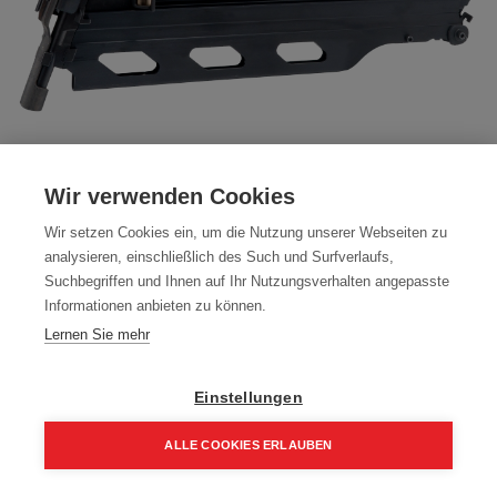
Streifennagler NK20130W
Wir verwenden Cookies
Artikelnummer:
NK20130W
Wir setzen Cookies ein, um die Nutzung unserer Webseiten zu
Streifennagler NK 20 130W, 90 - 130mm
analysieren, einschließlich des Such und Surfverlaufs,
901,00
€
Suchbegriffen und Ihnen auf Ihr Nutzungsverhalten angepasste
Informationen anbieten zu können.
1.081,20 € inkl. Mwst
Lernen Sie mehr
901,00 € / Stk.
Einstellungen
ALLE COOKIES ERLAUBEN
In den Einkaufskorb
Home
Suchen
Kategorie
Aufträge
Account