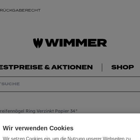
 RÜCKGABERECHT
ESTPREISE & AKTIONEN
SHOP
reifennägel Ring Verzinkt Papier 34°
Nagelstreifennäge
Wir verwenden Cookies
Wir setzen Cookies ein, um die Nutzung unserer Webseiten zu