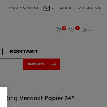
+43 3142/220250
OFFICE@HOLZBAU-SHOP.AT
0
0
KONTAKT
SUCHEN
l Ring Verzinkt Papier 34°