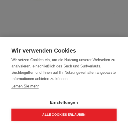
Nagelrollen Mini Konisch Coilnägel
Wir verwenden Cookies
Drahtgebunden 16° Ring Feuerverzinkt
Wir setzen Cookies ein, um die Nutzung unserer Webseiten zu
Artikelnummer:
CC16R-FE-2135
analysieren, einschließlich des Such und Surfverlaufs,
Suchbegriffen und Ihnen auf Ihr Nutzungsverhalten angepasste
Packung (14.000 Stück)
Informationen anbieten zu können.
186,98
€
Lernen Sie mehr
267,12
€
224,38 € inkl. Mwst
13,36 € / 1000 Stk.
Einstellungen
ALLE COOKIES ERLAUBEN
Größe
2,1 x 35 mm
Home
Suchen
Kategorie
Aufträge
Account