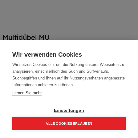
Multidübel MU
Artikelnummer:
70049-10
Wir verwenden Cookies
Multidübel Mungo
Wir setzen Cookies ein, um die Nutzung unserer Webseiten zu
Typ: MU
analysieren, einschließlich des Such und Surfverlaufs,
Suchbegriffen und Ihnen auf Ihr Nutzungsverhalten angepasste
Packung (50 Stück)
Informationen anbieten zu können.
7,05
€
Lernen Sie mehr
10,07
€
8,46 € inkl. Mwst
Einstellungen
14,10 € / 100 Stk.
ALLE COOKIES ERLAUBEN
Größe
Home
Suchen
Kategorie
Aufträge
Account
10 mm