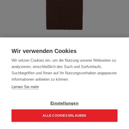
Milwaukee Schleifband für
Wir verwenden Cookies
Bandschleifer 75 x 533 mm K100 5 Stück
Wir setzen Cookies ein, um die Nutzung unserer Webseiten zu
Artikelnummer:
4932312478
analysieren, einschließlich des Such und Surfverlaufs,
Suchbegriffen und Ihnen auf Ihr Nutzungsverhalten angepasste
12,10
€
Informationen anbieten zu können.
14,52 € inkl. Mwst
Lernen Sie mehr
12,10 € / Stk.
Einstellungen
ALLE COOKIES ERLAUBEN
In den Einkaufskorb
Home
Suchen
Kategorie
Aufträge
Account