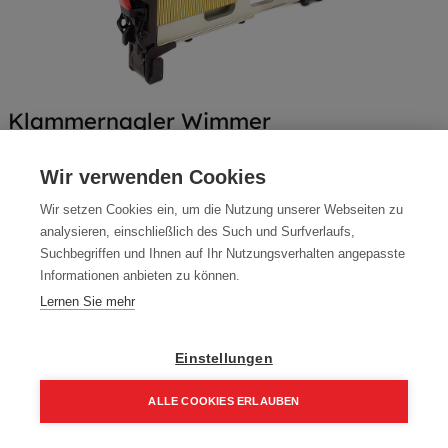
Klammernagler Wimmer
Artikelnummer:
KQ65B
Wir verwenden Cookies
Klammerlänge: 25-65 mm, Klammerbreite 11,2 mm, Draht DM
Wir setzen Cookies ein, um die Nutzung unserer Webseiten zu
1,8 x 1,6 mm
analysieren, einschließlich des Such und Surfverlaufs,
Typ: KQ65B / LU1580F
Suchbegriffen und Ihnen auf Ihr Nutzungsverhalten angepasste
Informationen anbieten zu können.
392,20
€
Lernen Sie mehr
470,64 € inkl. Mwst
392,20 € / Stk.
Einstellungen
ALLE COOKIES ERLAUBEN
Home
Suchen
Kategorie
Aufträge
Account