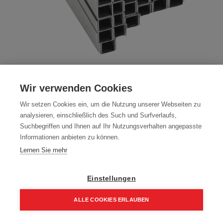
Klammern Type 11 passend zu
Hammertacker
Wir verwenden Cookies
Artikelnummer:
K11-10
Wir setzen Cookies ein, um die Nutzung unserer Webseiten zu
analysieren, einschließlich des Such und Surfverlaufs,
Hammertackerklammern Type 11 - Länge 10 mm
Suchbegriffen und Ihnen auf Ihr Nutzungsverhalten angepasste
Informationen anbieten zu können.
Farbe: VZ
Lernen Sie mehr
Übergebinde: 120000
Packung (5.000 Stück)
Einstellungen
7,74
€
11,05
€
ALLE COOKIES ERLAUBEN
9,28 € inkl. Mwst
Home
Suchen
Kategorie
Aufträge
Account
1,55 € / 1000 Stk.