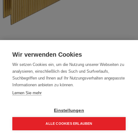
Klammern K90
Wir verwenden Cookies
Artikelnummer:
K90-25
Wir setzen Cookies ein, um die Nutzung unserer Webseiten zu
Farbe: VZ
analysieren, einschließlich des Such und Surfverlaufs,
Packung (5.000 Stück)
Suchbegriffen und Ihnen auf Ihr Nutzungsverhalten angepasste
Informationen anbieten zu können.
27,34
€
39,05
€
Lernen Sie mehr
32,80 € inkl. Mwst
5,47 € / 1000 Stk.
Einstellungen
Größe
ALLE COOKIES ERLAUBEN
25 mm
Home
Suchen
Kategorie
Aufträge
Account