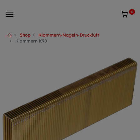
0
Shop
Klammern-Nageln-Druckluft
Klammern K90