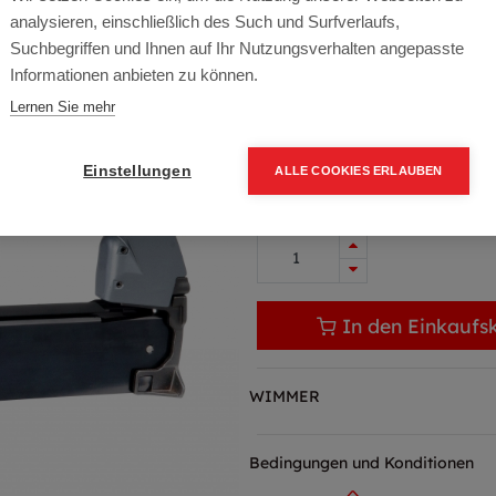
Artikelnummer:
KFD40W
analysieren, einschließlich des Such und Surfverlaufs,
15-50 mm
Suchbegriffen und Ihnen auf Ihr Nutzungsverhalten angepasste
Informationen anbieten zu können.
Typ: KB750W
Lernen Sie mehr
625,40
€
750,48 € inkl. Mwst
Einstellungen
ALLE COOKIES ERLAUBEN
625,40 € / Stk.
In den Einkaufs
WIMMER
Bedingungen und Konditionen