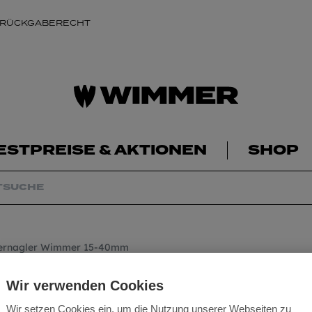
 RÜCKGABERECHT
ESTPREISE & AKTIONEN
SHOP
rnagler Wimmer 15-40mm
Klammernagler 
Wir verwenden Cookies
Wir setzen Cookies ein, um die Nutzung unserer Webseiten zu