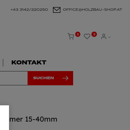
+43 3142/220250
OFFICE@HOLZBAU-SHOP.AT
0
0
KONTAKT
SUCHEN
Wimmer 15-40mm