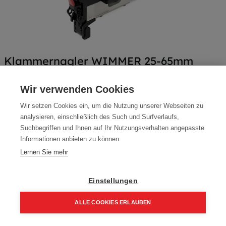
Klammernagler WIMMER 25-65mm
Artikelnummer:
KB765B
Wir verwenden Cookies
Klammerlänge: 25-65 mm, Klammerbreite 11,6 mm, Draht DM
Wir setzen Cookies ein, um die Nutzung unserer Webseiten zu
1,6 x 1,4 mm
analysieren, einschließlich des Such und Surfverlaufs,
Typ: KB765B / LU864KGF
Suchbegriffen und Ihnen auf Ihr Nutzungsverhalten angepasste
Informationen anbieten zu können.
392,20
€
Lernen Sie mehr
470,64 € inkl. Mwst
392,20 € / Stk.
Einstellungen
ALLE COOKIES ERLAUBEN
Home
Suchen
Kategorie
Aufträge
Account